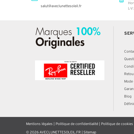
Hor
salut@aveclunettesoleil.fr
L-V
SER
Conta
Quest
Condit
Retou
Mode 
Garan
Blog
Défini
Mentions légales
|
Politique de confidentialité
|
Politique de cookies
© 2026 AVECLUNETTESOLEIL.FR |
Sitemap