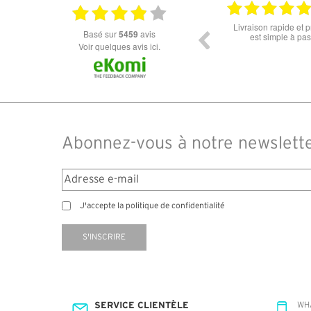
18.07.2026
06.07.2026
fs.la commande
Super lunette merci pour les lunettes pour
Prix a
basé sur
5459
avis
e soucis.
l'éclipse
dans l
Voir quelques avis ici.
des d
comman
14 jour
Abonnez-vous à notre newslett
J'accepte la politique de confidentialité
S'INSCRIRE
SERVICE CLIENTÈLE
WH