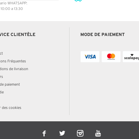
ario WHATSAPP:
: 10:00 a 13:30
VICE CLIENTÈLE
MODE DE PAIEMENT
ct
ions Fréquentes
ions de livraison
rs
de paiement
tie
r des cookies