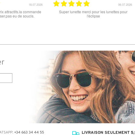
18.06.2026
ttractif, frais de port faible, un grand choix
tout est parfait , que ce soit le p
es types de lunettes. Attention: les stocks
ou la livraison . merci
ifférents produits ne sont pas à jour. J'ai
dé des lunettes Nike disponible sous 7 à
s. J'ai reçu sous 3 jours. Attention aux avis
truspilot qui reflètent pas le site
er
LIVRAISON SEULEMENT 5,
ATSAPP:
+34 663 34 44 55