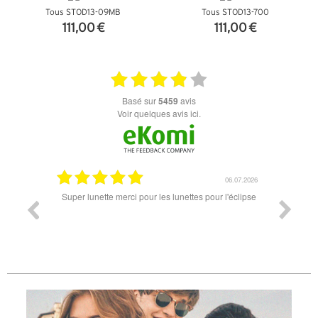
Tous STOD13-09MB
Tous STOD13-700
111,00 €
111,00 €
+ D'INFOS
+ D'INFOS
basé sur
5459
avis
Voir quelques avis ici.
18.07.2026
06.07.2026
ande est
Super lunette merci pour les lunettes pour l'éclipse
Prix attr
les t
différen
des lune
reçu so