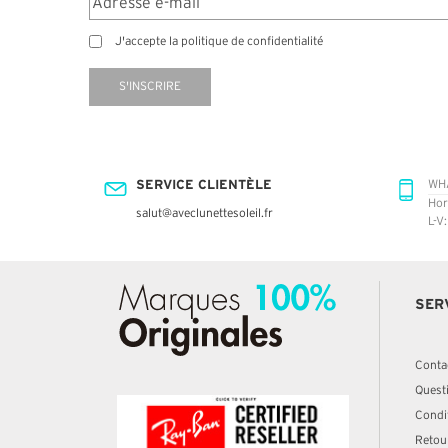
J'accepte la politique de confidentialité
S'INSCRIRE
SERVICE CLIENTÈLE
WH
Hor
salut@aveclunettesoleil.fr
L-V
SER
Conta
Quest
Condit
Retou