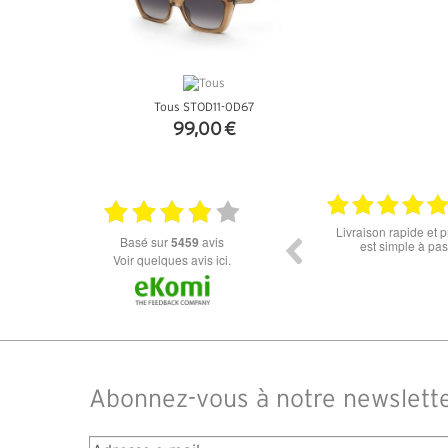
Tous STOD11-0D67
99,00 €
+ D'INFOS
18.07.2026
06.07.2026
fs.la commande
Super lunette merci pour les lunettes pour
Prix a
basé sur
5459
avis
e soucis.
l'éclipse
dans l
Voir quelques avis ici.
des d
comman
14 jour
Abonnez-vous à notre newslett