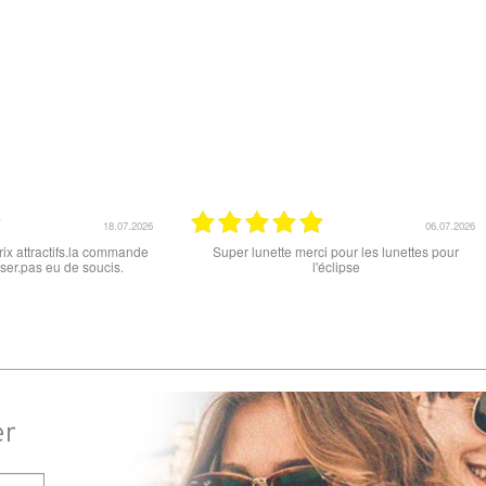
18.06.2026
ttractif, frais de port faible, un grand choix
tout est parfait , que ce soit le p
es types de lunettes. Attention: les stocks
ou la livraison . merci
ifférents produits ne sont pas à jour. J'ai
dé des lunettes Nike disponible sous 7 à
s. J'ai reçu sous 3 jours. Attention aux avis
truspilot qui reflètent pas le site
er