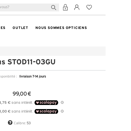
TES
OUTLET
NOUS SOMMES OPTICIENS
us STOD11-03GU
sponibilité :
livraison 7-14 jours
99,00 €
Calibre:
53