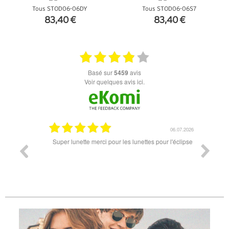
Tous STOD06-06DY
Tous STOD06-06S7
83,40 €
83,40 €
+ D'INFOS
+ D'INFOS
basé sur
5459
avis
Voir quelques avis ici.
18.07.2026
06.07.2026
ande est
Super lunette merci pour les lunettes pour l'éclipse
Prix attr
les t
différen
des lune
reçu so