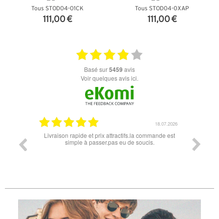
Tous STOD04-01CK
Tous STOD04-0XAP
111,00 €
111,00 €
+ D'INFOS
+ D'INFOS
basé sur
5459
avis
Voir quelques avis ici.
18.07.2026
06.07.2026
 commande est
Super lunette merci pour les lunettes pour l'éclipse
Prix
cis.
l
diff
des
re