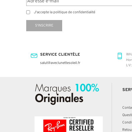
J'accepte la politique de confidentialité
S'INSCRIRE
SERVICE CLIENTÈLE
WH
Hor
salut@aveclunettesoleil.fr
L-V
SER
Conta
Quest
Condit
Retou