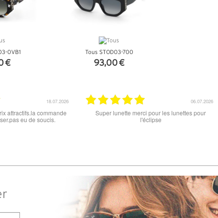
03-0VB1
Tous STOD03-700
0 €
93,00 €
NFOS
+ D'INFOS
15.06.2026
12.06.2026
 ce soit le produit commandé
super les lunettes, très cool, merci
raison . merci
er