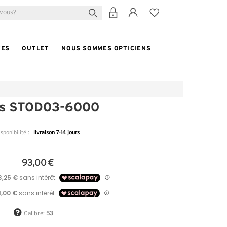
TES
OUTLET
NOUS SOMMES OPTICIENS
us STOD03-6000
sponibilité :
livraison 7-14 jours
93,00 €
Calibre:
53