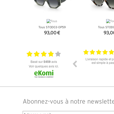
Tous STOD03-0P59
Tous STOD
93,00 €
93,0
+ D'INFOS
+ D'I
18.06.2026
Prix attractif, frais de port faible, un grand choix
tout est parfait , que
basé sur
5459
avis
dans les types de lunettes. Attention: les stocks
ou la liv
des différents produits ne sont pas à jour. J'ai
Voir quelques avis ici.
commandé des lunettes Nike disponible sous 7 à
14 jours. J'ai reçu sous 3 jours. Attention aux avis
truspilot qui reflètent pas le site
Abonnez-vous à notre newslett