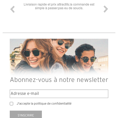
la commande est
Super lunette merci pour les lunettes pour l'éclipse
Pr
oucis.
di
d
Abonnez-vous à notre newsletter
J'accepte la politique de confidentialité
S'INSCRIRE