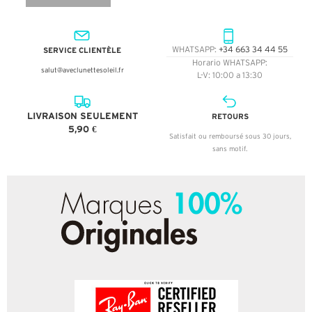
SERVICE CLIENTÈLE
WHATSAPP:
+34 663 34 44 55
Horario WHATSAPP:
salut@aveclunettesoleil.fr
L-V: 10:00 a 13:30
LIVRAISON SEULEMENT
RETOURS
5,90 €
Satisfait ou remboursé sous 30 jours,
sans motif.