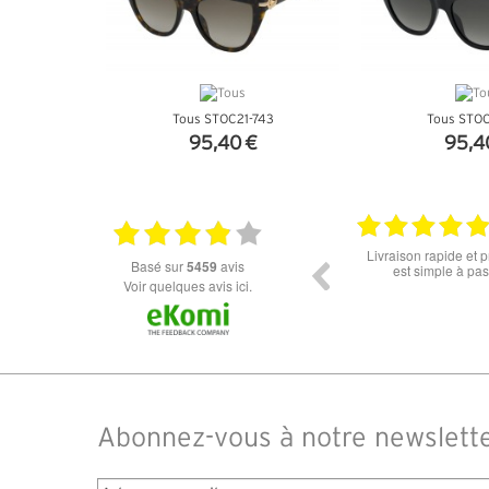
Tous STOC21-743
Tous STOC
95,40 €
95,4
+ D'INFOS
+ D'I
18.06.2026
Prix attractif, frais de port faible, un grand choix
tout est parfait , que
basé sur
5459
avis
dans les types de lunettes. Attention: les stocks
ou la liv
des différents produits ne sont pas à jour. J'ai
Voir quelques avis ici.
commandé des lunettes Nike disponible sous 7 à
14 jours. J'ai reçu sous 3 jours. Attention aux avis
truspilot qui reflètent pas le site
Abonnez-vous à notre newslett