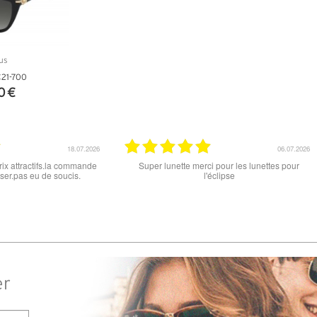
21-700
0 €
NFOS
15.06.2026
12.06.2026
 ce soit le produit commandé
super les lunettes, très cool, merci
raison . merci
er