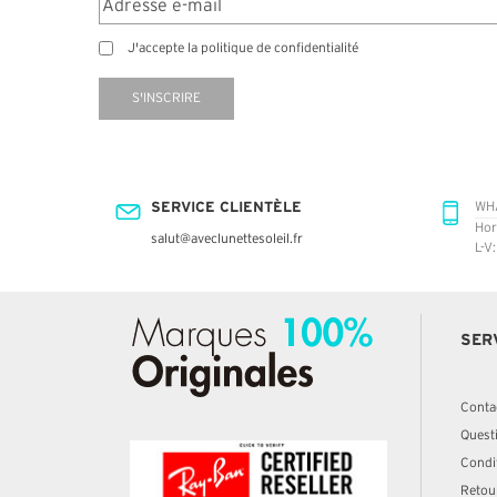
J'accepte la politique de confidentialité
S'INSCRIRE
SERVICE CLIENTÈLE
WH
Hor
salut@aveclunettesoleil.fr
L-V
SER
Conta
Quest
Condit
Retou