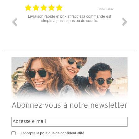
18.07.2026
06.07.2026
ommande est
Super lunette merci pour les lunettes pour l'éclipse
Prix a
is.
le
diffé
des l
reçu
Abonnez-vous à notre newsletter
J'accepte la politique de confidentialité