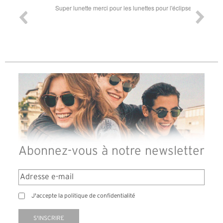
ande est
Super lunette merci pour les lunettes pour l'éclipse
Prix attr
les t
différen
des lune
reçu so
Abonnez-vous à notre newsletter
J'accepte la politique de confidentialité
S'INSCRIRE