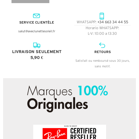
SERVICE CLIENTÈLE
WHATSAPP:
+34 663 34 44 55
Horario WHATSAPP:
salut@aveclunettesoleil.fr
L-V: 10:00 a 13:30
LIVRAISON SEULEMENT
RETOURS
5,90 €
Satisfait ou remboursé sous 30 jours,
sans motif.