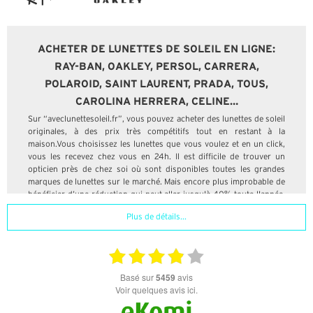
ACHETER DE LUNETTES DE SOLEIL EN LIGNE:
RAY-BAN, OAKLEY, PERSOL, CARRERA,
POLAROID, SAINT LAURENT, PRADA, TOUS,
CAROLINA HERRERA, CELINE…
Sur “aveclunettesoleil.fr”, vous pouvez acheter des lunettes de soleil
originales, à des prix très compétitifs tout en restant à la
maison.Vous choisissez les lunettes que vous voulez et en un click,
vous les recevez chez vous en 24h. Il est difficile de trouver un
opticien près de chez soi où sont disponibles toutes les grandes
marques de lunettes sur le marché. Mais encore plus improbable de
bénéficier d’une réduction qui peut aller jusqu'à 40% toute l'année.
Choisir de bonnes lunettes nécessite l'aide de professionnels. Sur
Plus de détails...
aveclunettesoleil.fr nous vous aidons à choisir le verre qui s'adapte
le plus à vos besoins sans négliger la mode et les tendances. Sur
notre boutique de lunettes de soleil en ligne, nous ne travaillons
qu'avec les fournisseurs officiels de grandes marques.
basé sur
5459
avis
Sur aveclunettesoleil.fr, nous offrons un éventail de marques mais
Voir quelques avis ici.
aussi d'offres et réductions qui ne vous laisseront pas indifférent.
Ray-Ban, Oakley, Persol, Polaroid, Saint Laurent, Liujo, Carolina