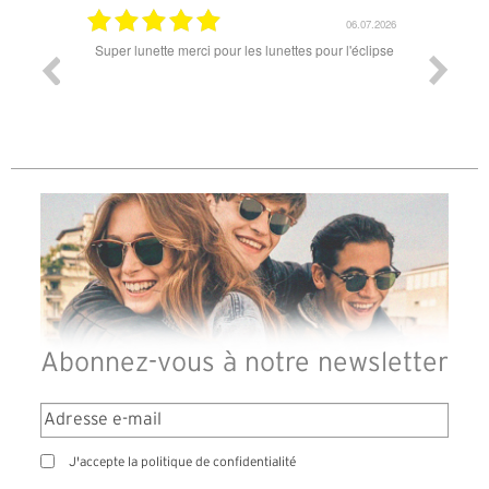
18.07.2026
06.07.2026
ande est
Super lunette merci pour les lunettes pour l'éclipse
Prix attr
les t
différen
des lune
reçu so
Abonnez-vous à notre newsletter
J'accepte la politique de confidentialité