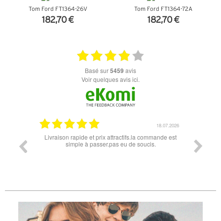
Tom Ford FT1364-26V
Tom Ford FT1364-72A
182,70 €
182,70 €
+ D'INFOS
+ D'INFOS
basé sur
5459
avis
Voir quelques avis ici.
18.07.2026
06.07.2026
 commande est
Super lunette merci pour les lunettes pour l'éclipse
Prix
cis.
l
diff
des
re