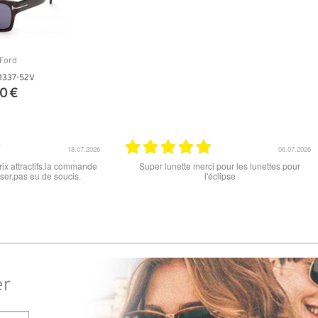
1337-52V
0 €
NFOS
15.06.2026
12
it , que ce soit le produit commandé
super les lunettes, très cool, merci
ou la livraison . merci
er