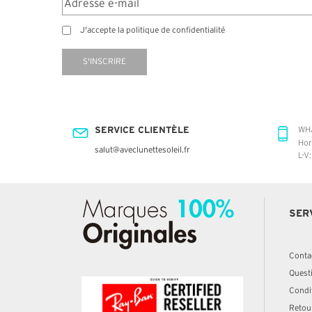
J'accepte la politique de confidentialité
S'INSCRIRE
SERVICE CLIENTÈLE
WH
Hor
salut@aveclunettesoleil.fr
L-V
SER
Conta
Quest
Condit
Retou