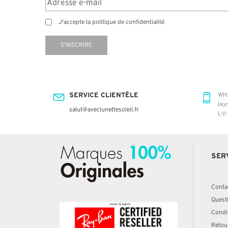
J'accepte la politique de confidentialité
S'INSCRIRE
SERVICE CLIENTÈLE
WH
Hor
salut@aveclunettesoleil.fr
L-V
SER
Conta
Quest
Condit
Retou