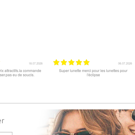
15.06.2026
12.06.20
que ce soit le produit commandé
super les lunettes, très cool, merci
livraison . merci
er