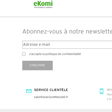
commandé des lunettes Nike disponible sou
14 jours. J'ai reçu sous 3 jours. Attention aux
truspilot qui reflètent pas le site
Abonnez-vous à notre newslett
J'accepte la politique de confidentialité
S'INSCRIRE
SERVICE CLIENTÈLE
WH
Hor
salut@aveclunettesoleil.fr
L-V