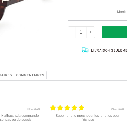
Montu
-
+
LIVRAISON SEULEME
TAIRES
COMMENTAIRES
.2026
15.06.2026
hoix
tout est parfait , que ce soit le produit commandé
super les 
ocks
ou la livraison . merci
'ai