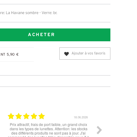
re: La Havane sombre - Verre: br.
ACHETER
Ajouter à vos favoris
NT 5,90 €
12.06.2026
11.06.
lunettes, très cool, merci
Rien à redire si ce n'est la livraison qui est 
peu longue à mon goût. Cependant les lunet
sont top !!