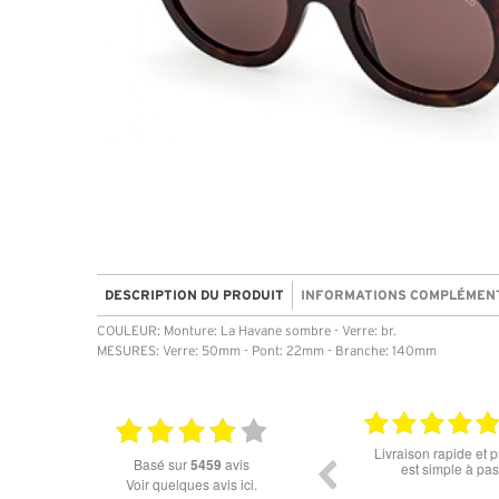
DESCRIPTION DU PRODUIT
INFORMATIONS COMPLÉMEN
COULEUR: Monture: La Havane sombre - Verre: br.
MESURES: Verre: 50mm - Pont: 22mm - Branche: 140mm
06.07.2026
18.06
 merci pour les lunettes pour
Prix attractif, frais de port faible, un grand c
basé sur
5459
avis
l'éclipse
dans les types de lunettes. Attention: les st
Voir quelques avis ici.
des différents produits ne sont pas à jour. J