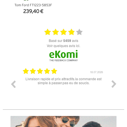
Tom Ford FT1223-5853F
239,40 €
+ D'INFOS
basé sur
5459
avis
Voir quelques avis ici.
07.04.2026
18.07.2026
 conforme
Livraison rapide et prix attractifs.la commande est
Super lu
simple à passer.pas eu de soucis.