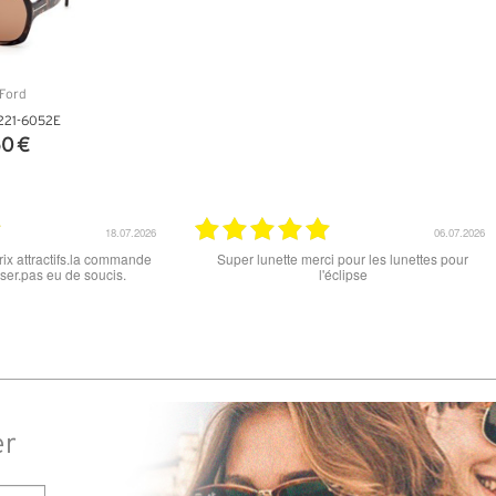
221-6052E
0 €
NFOS
15.06.2026
parfait , que ce soit le produit commandé
super les lunettes, très cool, 
ou la livraison . merci
er