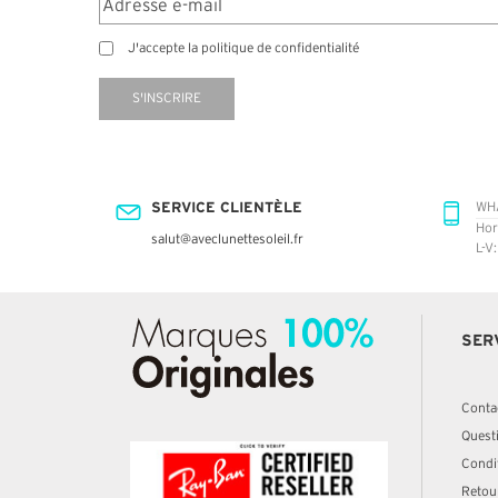
J'accepte la politique de confidentialité
S'INSCRIRE
SERVICE CLIENTÈLE
WH
Hor
salut@aveclunettesoleil.fr
L-V
SER
Conta
Quest
Condit
Retou