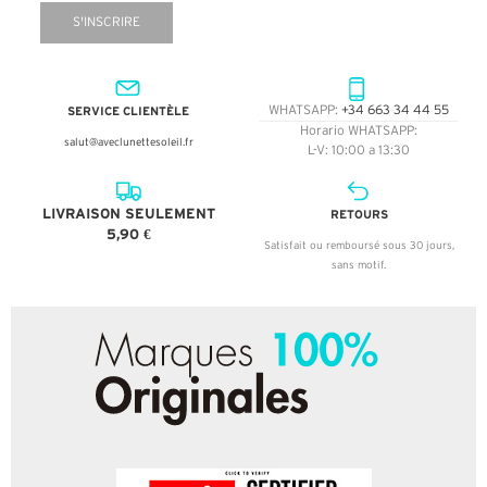
S'INSCRIRE
SERVICE CLIENTÈLE
WHATSAPP:
+34 663 34 44 55
Horario WHATSAPP:
salut@aveclunettesoleil.fr
L-V: 10:00 a 13:30
LIVRAISON SEULEMENT
RETOURS
5,90 €
Satisfait ou remboursé sous 30 jours,
sans motif.