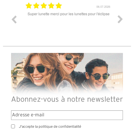
18.07.2026
06.07.2026
ande est
Super lunette merci pour les lunettes pour l'éclipse
Prix attr
les t
différen
des lune
reçu so
Abonnez-vous à notre newsletter
J'accepte la politique de confidentialité