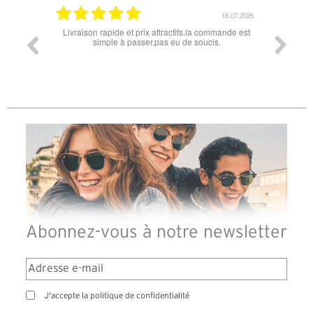
18.07.2026
06.07.2026
ommande est
Super lunette merci pour les lunettes pour l'éclipse
Prix a
is.
le
diffé
des l
reçu
Abonnez-vous à notre newsletter
J'accepte la politique de confidentialité