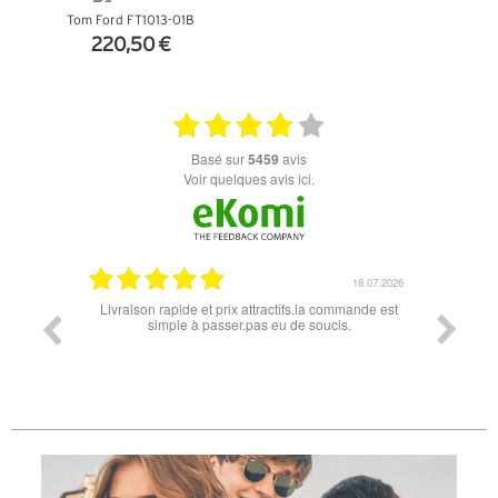
Tom Ford FT1013-01B
220,50 €
+ D'INFOS
basé sur
5459
avis
Voir quelques avis ici.
07.04.2026
18.07.2026
 conforme
Livraison rapide et prix attractifs.la commande est
Super lu
simple à passer.pas eu de soucis.