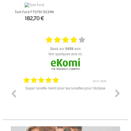
Tom Ford FT0751-5039N
182,70 €
+ D'INFOS
basé sur
5459
avis
Voir quelques avis ici.
18.07.2026
06.07.2026
ande est
Super lunette merci pour les lunettes pour l'éclipse
Prix attr
les t
différen
des lune
reçu so