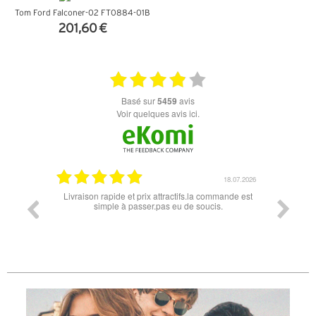
Tom Ford Falconer-02 FT0884-01B
201,60 €
+ D'INFOS
basé sur
5459
avis
Voir quelques avis ici.
07.04.2026
18.07.2026
 conforme
Livraison rapide et prix attractifs.la commande est
Super lu
simple à passer.pas eu de soucis.