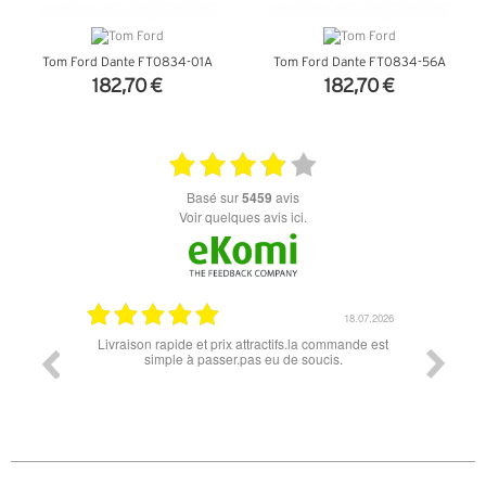
Tom Ford Dante FT0834-01A
Tom Ford Dante FT0834-56A
182,70 €
182,70 €
+ D'INFOS
+ D'INFOS
basé sur
5459
avis
Voir quelques avis ici.
18.07.2026
apide et prix attractifs.la commande est
Super lunette merci pour les lunette
mple à passer.pas eu de soucis.