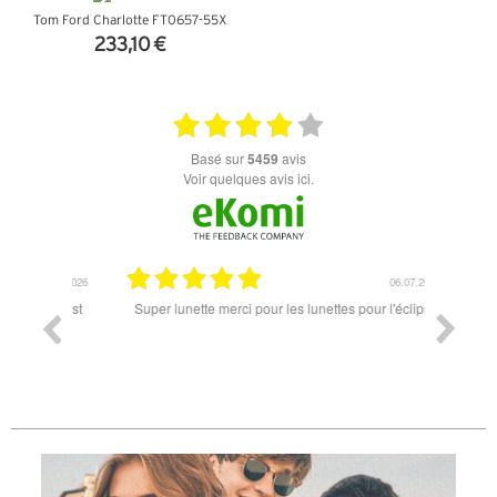
Tom Ford Charlotte FT0657-55X
233,10 €
+ D'INFOS
basé sur
5459
avis
Voir quelques avis ici.
18.07.2026
06.07.2026
ande est
Super lunette merci pour les lunettes pour l'éclipse
Prix attr
les t
différen
des lune
reçu so