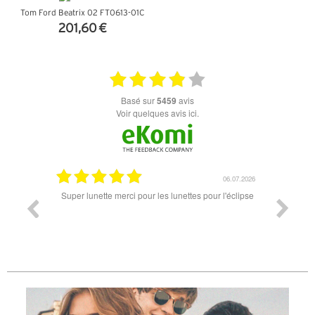
Tom Ford Beatrix 02 FT0613-01C
201,60 €
+ D'INFOS
basé sur
5459
avis
Voir quelques avis ici.
18.07.2026
06.07.2026
ande est
Super lunette merci pour les lunettes pour l'éclipse
Prix attr
les t
différen
des lune
reçu so