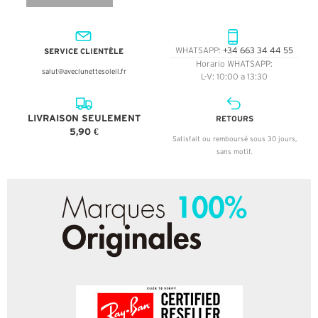
SERVICE CLIENTÈLE
WHATSAPP:
+34 663 34 44 55
Horario WHATSAPP:
salut@aveclunettesoleil.fr
L-V: 10:00 a 13:30
LIVRAISON SEULEMENT
RETOURS
5,90 €
Satisfait ou remboursé sous 30 jours,
sans motif.