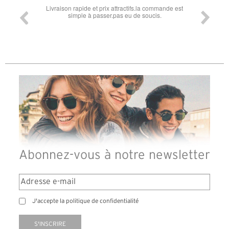
x attractifs.la commande est
Super lunette merci pour les lunettes pour l'écl
r.pas eu de soucis.
Abonnez-vous à notre newsletter
J'accepte la politique de confidentialité
S'INSCRIRE