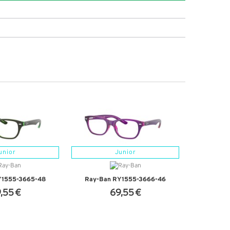
unior
Junior
Y1555-3665-48
Ray-Ban RY1555-3666-46
,55 €
69,55 €
'INFOS
+ D'INFOS