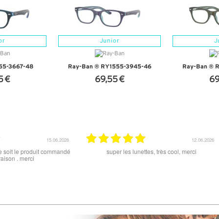
or
Junior
J
55-3667-48
Ray-Ban ® RY1555-3945-46
Ray-Ban ® 
5 €
69,55 €
69
NFOS
+ D'INFOS
+ D
22.05.2026
27.04.2026
’est déroulé correctement.
Délais de réception corrects.