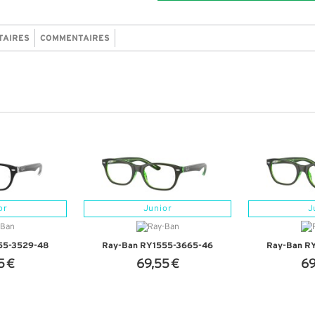
TAIRES
COMMENTAIRES
or
Junior
J
55-3529-48
Ray-Ban RY1555-3665-46
Ray-Ban R
5 €
69,55 €
69
NFOS
+ D'INFOS
+ D