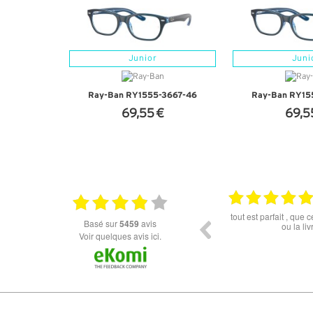
Junior
Juni
Ray-Ban RY1555-3667-46
Ray-Ban RY15
69,55 €
69,5
+ D'INFOS
+ D'I
11.06.2026
Rien à redire si ce n'est la livraison qui est un
Rapide, fluide tout s
basé sur
5459
avis
peu longue à mon goût. Cependant les lunettes
Voir quelques avis ici.
sont top !!