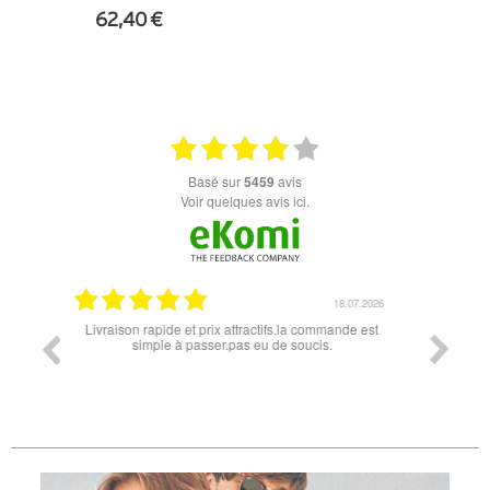
62,40 €
+ D'INFOS
basé sur
5459
avis
Voir quelques avis ici.
18.07.2026
06.07.2026
ande est
Super lunette merci pour les lunettes pour l'éclipse
Prix attr
les t
différen
des lune
reçu so