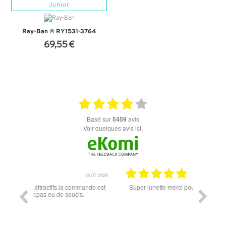
Junior
Ray-Ban ® RY1531-3764
69,55 €
+ D'INFOS
basé sur
5459
avis
Voir quelques avis ici.
18.07.2026
06.07.2026
ande est
Super lunette merci pour les lunettes pour l'éclipse
Prix attr
les t
différen
des lune
reçu so