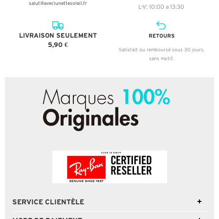
salut@aveclunettesoleil.fr
L-V: 10:00 a 13:30
LIVRAISON SEULEMENT
RETOURS
5,90 €
Satisfait ou remboursé sous 30 jours,
sans motif.
SERVICE CLIENTÈLE