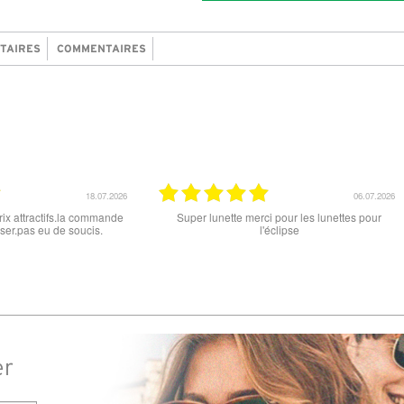
TAIRES
COMMENTAIRES
15.06.2026
12.06.2026
 ce soit le produit commandé
super les lunettes, très cool, merci
raison . merci
er