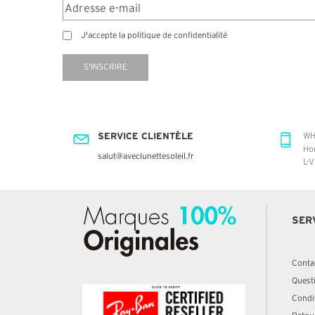
J'accepte la politique de confidentialité
S'INSCRIRE
SERVICE CLIENTÈLE
WH
Ho
salut@aveclunettesoleil.fr
L-V
SER
Conta
Quest
Condit