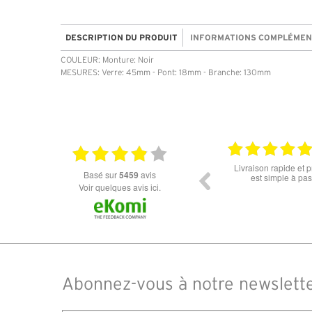
DESCRIPTION DU PRODUIT
INFORMATIONS COMPLÉMEN
COULEUR: Monture: Noir
MESURES: Verre: 45mm - Pont: 18mm - Branche: 130mm
18.06.2026
Prix attractif, frais de port faible, un grand choix
tout est parfait , que
basé sur
5459
avis
dans les types de lunettes. Attention: les stocks
ou la liv
des différents produits ne sont pas à jour. J'ai
Voir quelques avis ici.
commandé des lunettes Nike disponible sous 7 à
14 jours. J'ai reçu sous 3 jours. Attention aux avis
truspilot qui reflètent pas le site
Abonnez-vous à notre newslett