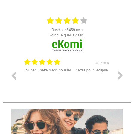
basé sur
5459
avis
Voir quelques avis ici.
18.07.2026
06.07.2026
ande est
Super lunette merci pour les lunettes pour l'éclipse
Prix attr
les t
différen
des lune
reçu so