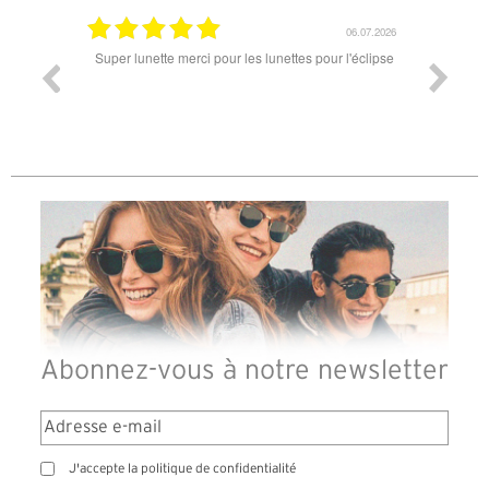
18.07.2026
06.07.2026
ande est
Super lunette merci pour les lunettes pour l'éclipse
Prix attr
les t
différen
des lune
reçu so
Abonnez-vous à notre newsletter
J'accepte la politique de confidentialité