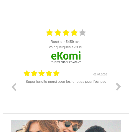
+ D'INFOS
basé sur
5459
avis
Voir quelques avis ici.
18.07.2026
06.07.2026
ande est
Super lunette merci pour les lunettes pour l'éclipse
Prix attr
les t
différen
des lune
reçu so