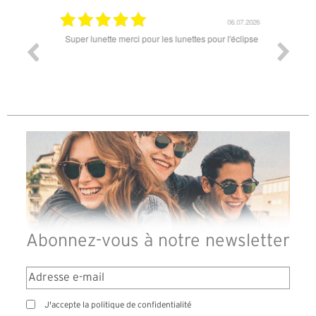
18.07.2026
06.07.2026
ande est
Super lunette merci pour les lunettes pour l'éclipse
Prix attr
les t
différen
des lune
reçu so
Abonnez-vous à notre newsletter
J'accepte la politique de confidentialité