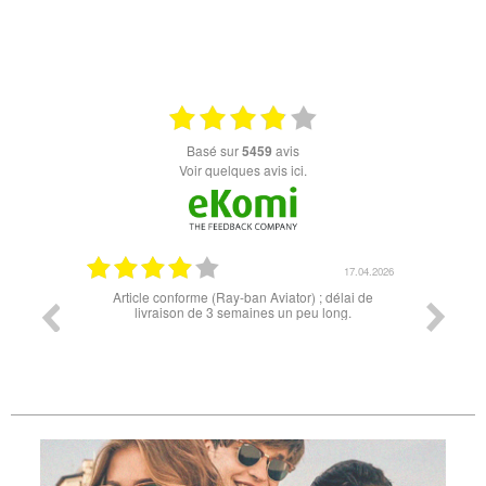
+ D'INFOS
+ D'INFOS
basé sur
5459
avis
Voir quelques avis ici.
17.04.2026
07.04.2026
ai de
Très bonne expérience ! Lunettes de soleil conforme
Livrais
g.
à mes attentes et livraison rapide