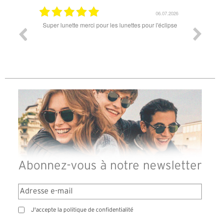
18.07.2026
06.07.2026
ande est
Super lunette merci pour les lunettes pour l'éclipse
Prix attr
les t
différen
des lune
reçu so
Abonnez-vous à notre newsletter
J'accepte la politique de confidentialité