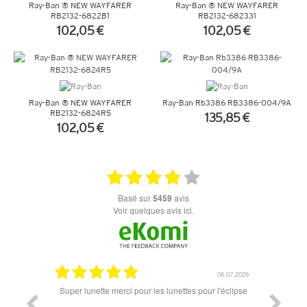
Ray-Ban ® NEW WAYFARER
Ray-Ban ® NEW WAYFARER
RB2132-6822B1
RB2132-682331
102,05 €
102,05 €
+ D'INFOS
+ D'INFOS
Ray-Ban ® NEW WAYFARER
Ray-Ban Rb3386 RB3386-004/9A
RB2132-6824R5
135,85 €
102,05 €
+ D'INFOS
+ D'INFOS
basé sur
5459
avis
Voir quelques avis ici.
18.07.2026
06.07.2026
ande est
Super lunette merci pour les lunettes pour l'éclipse
Prix attr
les t