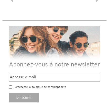
différen
des lune
reçu so
Abonnez-vous à notre newsletter
J'accepte la politique de confidentialité
S'INSCRIRE