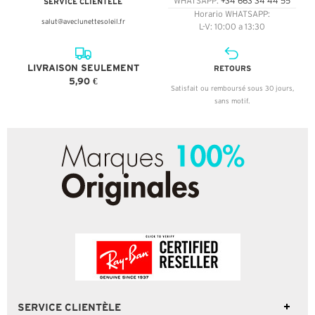
SERVICE CLIENTÈLE
WHATSAPP:
+34 663 34 44 55
Horario WHATSAPP:
salut@aveclunettesoleil.fr
L-V: 10:00 a 13:30
LIVRAISON SEULEMENT
RETOURS
5,90 €
Satisfait ou remboursé sous 30 jours,
sans motif.
SERVICE CLIENTÈLE