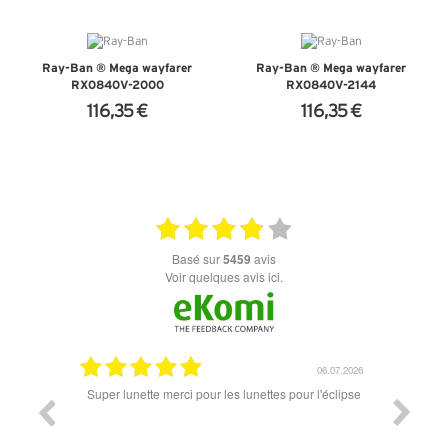
Ray-Ban ® Mega wayfarer
Ray-Ban ® Mega wayfarer
RX0840V-2000
RX0840V-2144
116,35 €
116,35 €
+ D'INFOS
+ D'INFOS
basé sur
5459
avis
Voir quelques avis ici.
18.07.2026
06.07.2026
ande est
Super lunette merci pour les lunettes pour l'éclipse
Prix attr
les t
différen
des lune