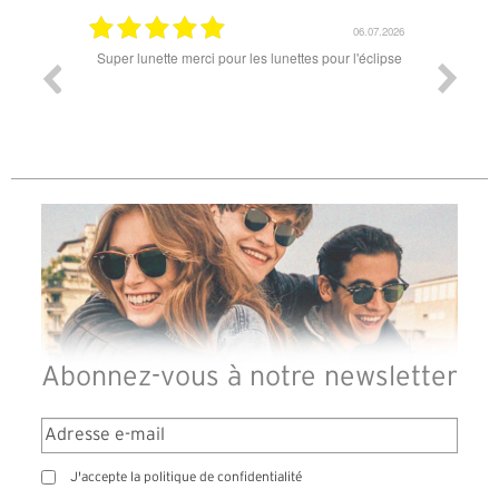
18.07.2026
06.07.2026
ande est
Super lunette merci pour les lunettes pour l'éclipse
Prix attr
les t
différen
des lune
reçu so
Abonnez-vous à notre newsletter
J'accepte la politique de confidentialité