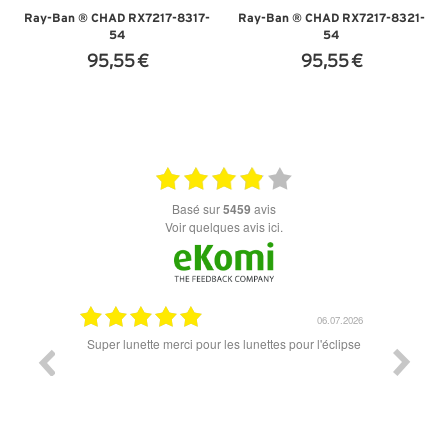
Ray-Ban ® CHAD RX7217-8317-
Ray-Ban ® CHAD RX7217-8321-
54
54
95,55 €
95,55 €
+ D'INFOS
+ D'INFOS
basé sur
5459
avis
Voir quelques avis ici.
18.07.2026
06.07.2026
ande est
Super lunette merci pour les lunettes pour l'éclipse
Prix attr
les t
différen
des lune
reçu so