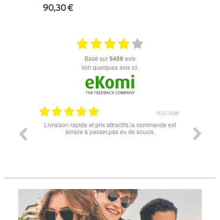
90,30 €
+ D'INFOS
basé sur
5459
avis
Voir quelques avis ici.
.04.2026
18.07.2026
onforme
Livraison rapide et prix attractifs.la commande est
Super lune
simple à passer.pas eu de soucis.