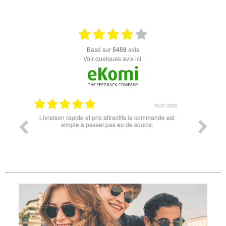
basé sur
5459
avis
Voir quelques avis ici.
18.07.2026
06.07.2026
mmande est
Super lunette merci pour les lunettes pour l'éclipse
Prix at
s.
les
différe
des lu
reçu 