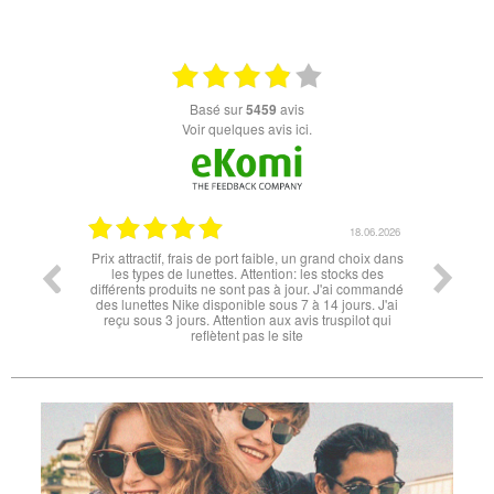
basé sur
5459
avis
Voir quelques avis ici.
06.07.2026
18.06.2026
l'éclipse
Prix attractif, frais de port faible, un grand choix dans
tout est
les types de lunettes. Attention: les stocks des
différents produits ne sont pas à jour. J'ai commandé
des lunettes Nike disponible sous 7 à 14 jours. J'ai
reçu sous 3 jours. Attention aux avis truspilot qui
reflètent pas le site