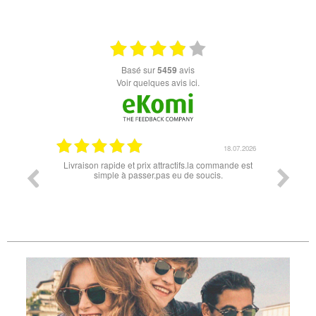
basé sur
5459
avis
Voir quelques avis ici.
18.07.2026
apide et prix attractifs.la commande est
Super lunette merci pour les lunette
mple à passer.pas eu de soucis.