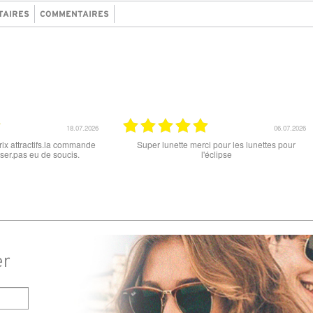
TAIRES
COMMENTAIRES
06.07.2026
18.06.2026
pour les lunettes pour
Prix attractif, frais de port faible, un grand choix
lipse
dans les types de lunettes. Attention: les stocks
des différents produits ne sont pas à jour. J'ai
commandé des lunettes Nike disponible sous 7 à
14 jours. J'ai reçu sous 3 jours. Attention aux avis
truspilot qui reflètent pas le site
er