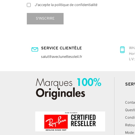
J'accepte la politique de confidentialité
S'INSCRIRE
SERVICE CLIENTÈLE
WH
Hor
salut@aveclunettesoleil.fr
L-V
SER
Conta
Quest
Condit
Retou
Mode 