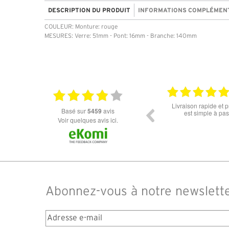
DESCRIPTION DU PRODUIT
INFORMATIONS COMPLÉMEN
COULEUR: Monture: rouge
MESURES: Verre: 51mm - Pont: 16mm - Branche: 140mm
18.07.2026
Livraison rapide et prix attractifs.la commande
Super lunette merci 
basé sur
5459
avis
est simple à passer.pas eu de soucis.
l'éc
Voir quelques avis ici.
Abonnez-vous à notre newslett