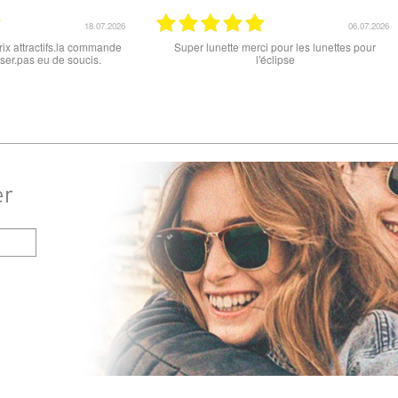
18.06.2026
ttractif, frais de port faible, un grand choix
tout est parfait , que ce soit le p
es types de lunettes. Attention: les stocks
ou la livraison . merci
ifférents produits ne sont pas à jour. J'ai
dé des lunettes Nike disponible sous 7 à
s. J'ai reçu sous 3 jours. Attention aux avis
truspilot qui reflètent pas le site
er