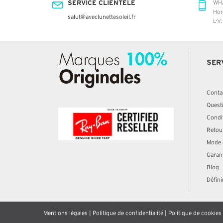
SERVICE CLIENTÈLE
WH
Hor
salut@aveclunettesoleil.fr
L-V
SER
Conta
Quest
Condit
Retou
Mode 
Garan
Blog
Défini
Mentions légales
|
Politique de confidentialité
|
Politique de cookies