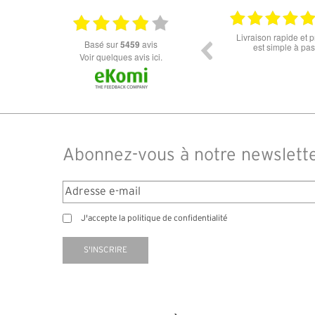
18.07.2026
06.07.2026
fs.la commande
Super lunette merci pour les lunettes pour
Prix a
basé sur
5459
avis
e soucis.
l'éclipse
dans l
Voir quelques avis ici.
des d
comman
14 jour
Abonnez-vous à notre newslett
J'accepte la politique de confidentialité
S'INSCRIRE