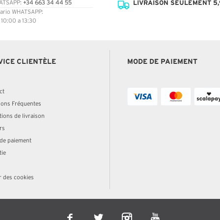
LIVRAISON SEULEMENT 5,
ATSAPP:
+34 663 34 44 55
ario WHATSAPP:
: 10:00 a 13:30
VICE CLIENTÈLE
MODE DE PAIEMENT
ct
ions Fréquentes
ions de livraison
rs
de paiement
tie
r des cookies