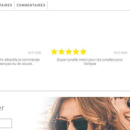
TAIRES
COMMENTAIRES
15.06.2026
12.06.2026
 ce soit le produit commandé
super les lunettes, très cool, merci
raison . merci
er