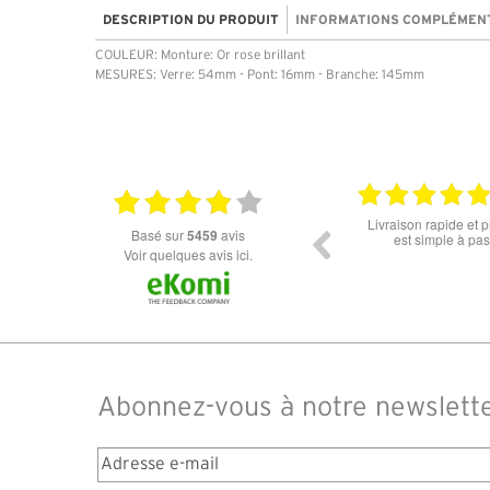
DESCRIPTION DU PRODUIT
INFORMATIONS COMPLÉMEN
COULEUR: Monture: Or rose brillant
MESURES: Verre: 54mm - Pont: 16mm - Branche: 145mm
18.06.2026
Prix attractif, frais de port faible, un grand choix
tout est parfait , que
basé sur
5459
avis
dans les types de lunettes. Attention: les stocks
ou la liv
des différents produits ne sont pas à jour. J'ai
Voir quelques avis ici.
commandé des lunettes Nike disponible sous 7 à
14 jours. J'ai reçu sous 3 jours. Attention aux avis
truspilot qui reflètent pas le site
Abonnez-vous à notre newslett