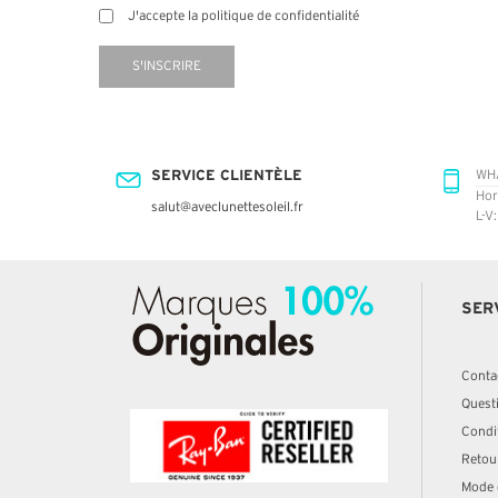
J'accepte la politique de confidentialité
S'INSCRIRE
SERVICE CLIENTÈLE
WH
Hor
salut@aveclunettesoleil.fr
L-V
SER
Conta
Quest
Condit
Retou
Mode 