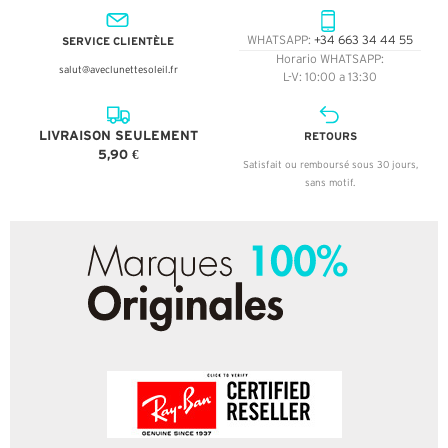
SERVICE CLIENTÈLE
WHATSAPP:
+34 663 34 44 55
Horario WHATSAPP:
salut@aveclunettesoleil.fr
L-V: 10:00 a 13:30
LIVRAISON SEULEMENT
RETOURS
5,90 €
Satisfait ou remboursé sous 30 jours,
sans motif.