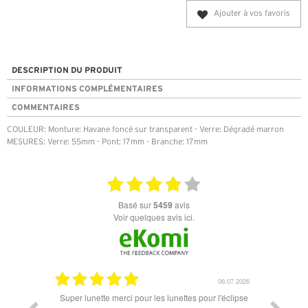
Ajouter à vos favoris
DESCRIPTION DU PRODUIT
INFORMATIONS COMPLÉMENTAIRES
COMMENTAIRES
COULEUR: Monture: Havane foncé sur transparent - Verre: Dégradé marron
MESURES: Verre: 55mm - Pont: 17mm - Branche: 17mm
basé sur
5459
avis
Voir quelques avis ici.
18.07.2026
06.07.2026
ande est
Super lunette merci pour les lunettes pour l'éclipse
Prix attr
les t