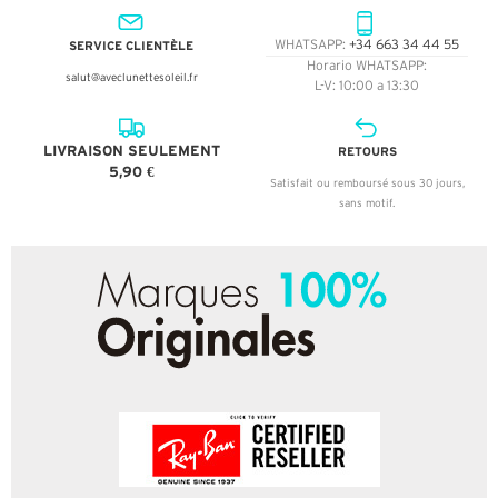
SERVICE CLIENTÈLE
WHATSAPP:
+34 663 34 44 55
Horario WHATSAPP:
salut@aveclunettesoleil.fr
L-V: 10:00 a 13:30
LIVRAISON SEULEMENT
RETOURS
5,90 €
Satisfait ou remboursé sous 30 jours,
sans motif.