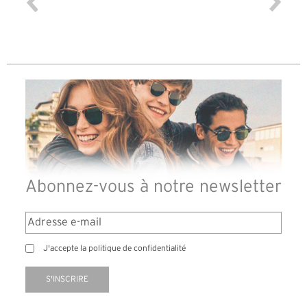
différen
des lune
reçu so
Abonnez-vous à notre newsletter
J'accepte la politique de confidentialité
S'INSCRIRE